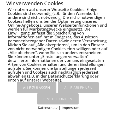
Wir verwenden Cookies
Wir nutzen auf unserer Webseite Cookies. Einige
Cookies sind notwendig (z.B. für den Warenkorb)
Magnetfelder
andere sind nicht notwendig. Die nicht-notwendigen
Cookies helfen uns bei der Optimierung unseres
Vasomotion
Online-Angebotes, unserer Webseitenfunktionen und
werden für Marketingzwecke eingesetzt. Die
Einwilligung umfasst die Speicherung von
Informationen auf Ihrem Endgerät, das Auslesen
personenbezogener Daten sowie deren Verarbeitung.
Medizinische Studien
Klicken Sie auf „Alle akzeptieren“, um in den Einsatz
von nicht notwendigen Cookies einzuwilligen oder auf
Wissenschaftliche Publikationen
„Alle ablehnen“, wenn Sie sich anders entscheiden.
Anwendung in der Medizin
Sie können unter „Einstellungen verwalten“
detaillierte Informationen der von uns eingesetzten
Doppelblindstudie Gonarthrose
Arten von Cookies erhalten und deren Einstellungen
aufrufen. Sie können die Einstellungen jederzeit
aufrufen und Cookies auch nachträglich jederzeit
abwählen (z.B. in der Datenschutzerklärung oder
unten auf unserer Webseite).
ALLE ZULASSEN
ALLE ABLEHNEN
EINSTELLUNGEN
|
Datenschutz
Impressum
kostenlose Lieferung
Cookies