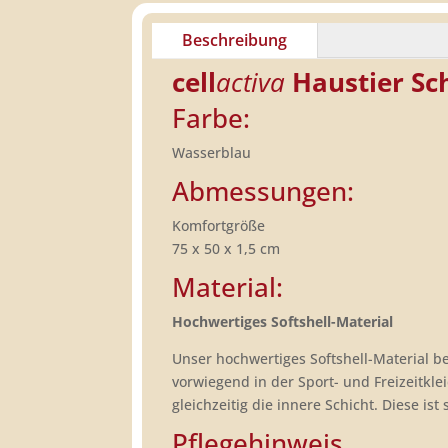
Beschreibung
cell
activa
Haustier
Sc
Farbe:
Wasserblau
Abmessungen:
Komfortgröße
75 x 50 x 1,5 cm
Material:
Hochwertiges Softshell-Material
Unser hochwertiges Softshell-Material 
vorwiegend in der Sport- und Freizeitkle
gleichzeitig die innere Schicht. Diese is
Pflegehinweis