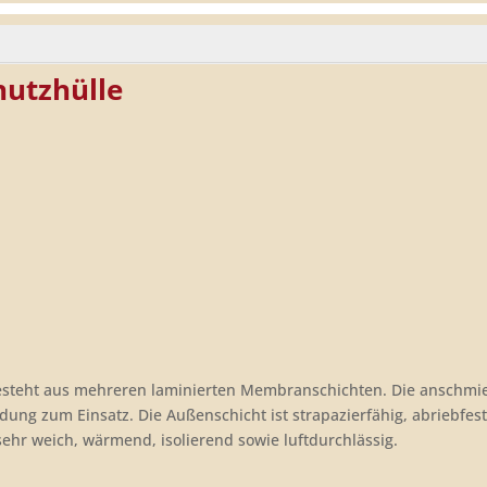
-
Wasserblau
Menge
hutzhülle
besteht aus mehreren laminierten Membranschichten. Die anschmi
idung zum Einsatz. Die Außenschicht ist strapazierfähig, abriebfes
t sehr weich, wärmend, isolierend sowie luftdurchlässig.